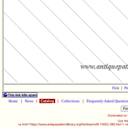
First
|
Pr
Home
|
News
|
Catalog
|
Collections
|
Frequently Asked Questio
Generated on
Use thi
<a href="https://www.antiquepatternlibrary.org/html/warm/B-YS051-080.htm"> <i