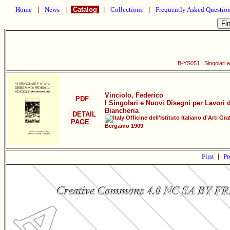
Home
|
News
|
Catalog
|
Collections
|
Frequently Asked Questio
B-YS051 I Singolari e
Vinciolo, Federico
PDF
I Singolari e Nuovi Disegni per Lavori d
Biancheria
DETAIL
Officine dell'Istituto Italiano d'Arti Gra
PAGE
Bergamo 1909
First
|
Pr